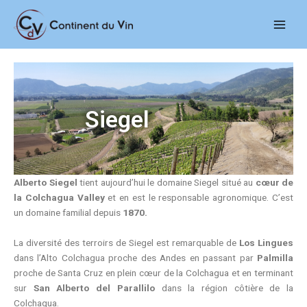
Aller
Main
au
Men
contenu
Siegel
Alberto Siegel
tient aujourd’hui le domaine Siegel situé au
cœur de
la Colchagua Valley
et en est le responsable agronomique. C’est
un domaine familial depuis
1870.
La diversité des terroirs de Siegel est remarquable de
Los Lingues
dans l’Alto Colchagua proche des Andes en passant par
Palmilla
proche de Santa Cruz en plein cœur de la Colchagua et en terminant
sur
San Alberto del Parallilo
dans la région côtière de la
Colchagua.